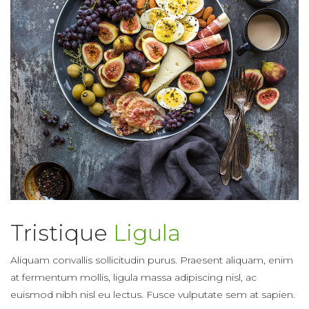
Tristique
Ligula
Aliquam convallis sollicitudin purus. Praesent aliquam, enim
at fermentum mollis, ligula massa adipiscing nisl, ac
euismod nibh nisl eu lectus. Fusce vulputate sem at sapien.